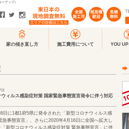
（ユーアップ）
家の傾き直し方
施工費用について
YOU U
症
7日
ナウィルス感染症対策 国家緊急事態宣言発令に伴う対応
4月8日に1都1府5県に発令された「新型コロナウィルス感
緊急事態宣言」、さらに2020年4月16日に全国へ拡大し
た「新型コロナウィルス感染症対策 緊急事態宣言」に伴