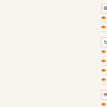
四
九
沖