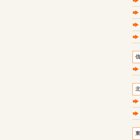
信
北
東