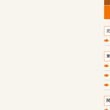
北
東
関