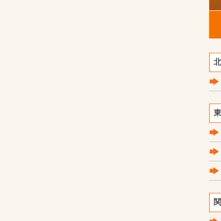
北
東
関