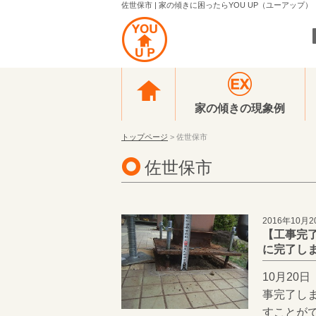
佐世保市 | 家の傾きに困ったらYOU UP（ユーアップ）
家の傾きの現象例
トップページ
> 佐世保市
佐世保市
2016年10月2
【工事完了
に完了し
10月20
事完了し
すことが