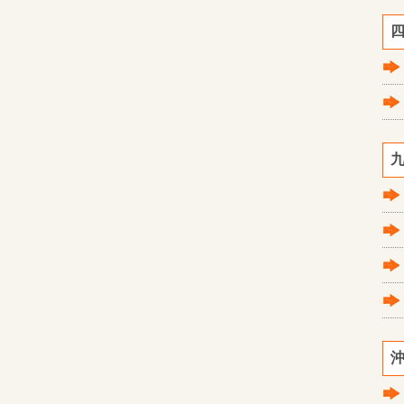
四
九
沖