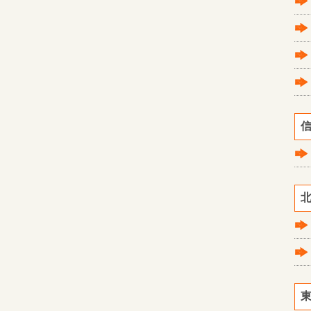
信
北
東