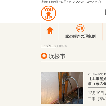
浜松市 | 家の傾きに困ったらYOU UP（ユーアップ）
家の傾きの現象例
トップページ
> 浜松市
浜松市
2018年12月1
【工事開
事（家の傾
12月19
工事（家