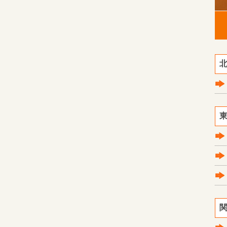
北
東
関