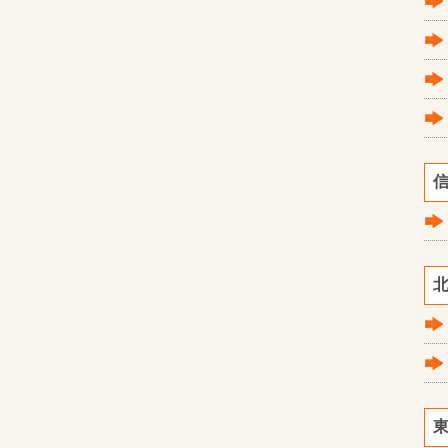
信
北
東