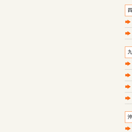
四
九
沖