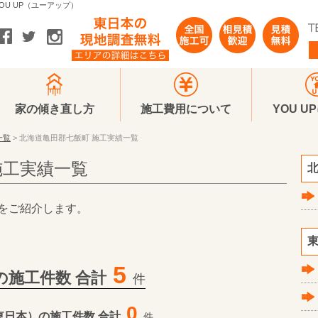
U UP（ユーアップ）
家の傾き直し方
施工費用について
YOU U
一覧
> 北海道亀田郡七飯町 施工実績一覧
施工実績一覧
北
をご紹介します。
東
5
の施工件数
合計
件
0
東日本）の施工件数 合計
件