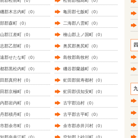
前郡松前町（0）
松前郡福島町（0）
磯郡木古内町（0）
亀田郡七飯町（0）
部郡森町（0）
二海郡八雲町（0）
山郡江差町（0）
檜山郡上ノ国町（0）
四
志郡乙部町（0）
奥尻郡奥尻町（0）
遠郡せたな町（0）
島牧郡島牧村（0）
都郡黒松内町（0）
磯谷郡蘭越町（0）
田郡真狩村（0）
虻田郡留寿都村（0）
九
田郡京極町（0）
虻田郡倶知安町（0）
内郡岩内町（0）
古宇郡泊村（0）
丹郡積丹町（0）
古平郡古平町（0）
市郡余市町（0）
余市郡赤井川村（0）
知郡奈井江町（0）
空知郡上砂川町（0）