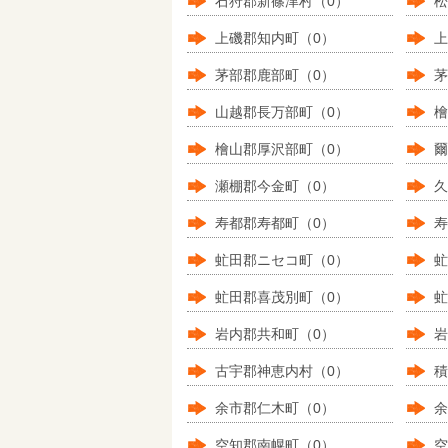
石狩郡新篠津村（0）
松
上磯郡知内町（0）
上
茅部郡鹿部町（0）
茅
山越郡長万部町（0）
檜
檜山郡厚沢部町（0）
爾
瀬棚郡今金町（0）
久
寿都郡寿都町（0）
寿
虻田郡ニセコ町（0）
虻
虻田郡喜茂別町（0）
虻
岩内郡共和町（0）
岩
古宇郡神恵内村（0）
積
余市郡仁木町（0）
余
空知郡南幌町（0）
空