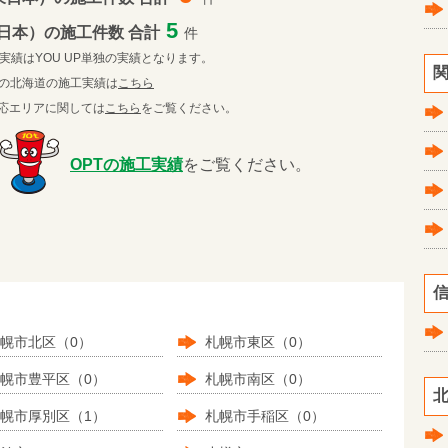
5
日本）の施工件数 合計
件
実績はYOU UP単独の実績となります。
関
Tの北海道の施工実績は
こちら
の対応エリアに関しては
こちら
をご覧ください。
OPTの施工実績
をご覧ください。
信
幌市北区（0）
札幌市東区（0）
幌市豊平区（0）
札幌市南区（0）
北
幌市厚別区（1）
札幌市手稲区（0）