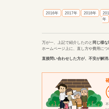
2016年
2017年
2018年
20
年
万が一、上記で紹介したのと
同じ様な
ホームページ上に、直し方や費用につ
直接問い合わせした方が、不安が解消
不
い