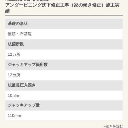
アンダーピニング沈下修正工事（家の傾き修正）施工実
績
基礎の形状
無筋・布基礎
杭箇所数
12カ所
ジャッキアップ
箇所数
12カ所
杭最長圧入深さ
10.8m
ジャッキアップ量
110mm
»続きを読む