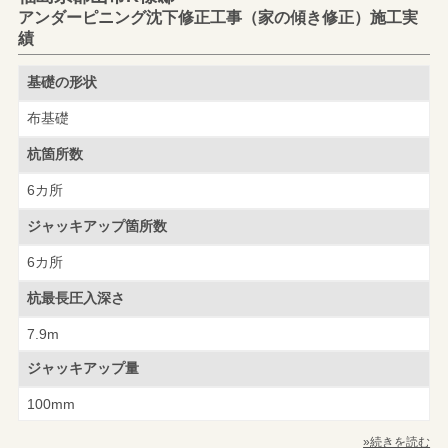
アンダーピニング沈下修正工事（家の傾き修正）施工実
績
基礎の形状
布基礎
杭箇所数
6カ所
ジャッキアップ
箇所数
6カ所
杭最長圧入深さ
7.9m
ジャッキアップ量
100mm
»続きを読む