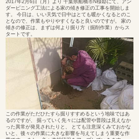
2017年2月6日（月）より 千葉県船橋市N様邸にて、アン
ダーピニング工法による家の傾き修正の工事を開始しま
す。 今日は、いい天気で日中はとても暖かくなるとのこ
となので、作業もやりやすくなると良いのですが。 家の
傾きの修正は、まずは何より掘り方（掘削作業）からス
タートです。
この作業がただひたすら掘りすすめるという地味ではあ
るのですが、 掘っていく先々には配管や普段は見えなか
った異常が発見されたりと、 とても注意深くみておかな
いと、後々の作業に大きな影響を与えてしまう重要な作