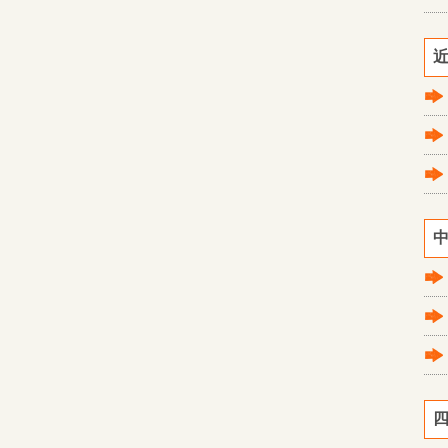
近
中
四