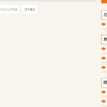
ーピニング工法
沈下修正
北
東
関