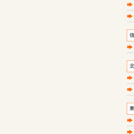
信
北
東