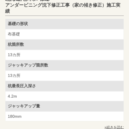
アンダーピニング沈下修正工事（家の傾き修正）施工実
績
基礎の形状
布基礎
杭箇所数
13カ所
ジャッキアップ
箇所数
13カ所
杭最長圧入深さ
4.2m
ジャッキアップ量
180mm
»続きを読む