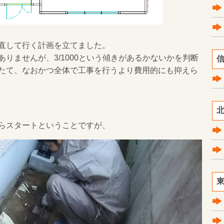
直して行く計画を立てました。
りませんが、3/1000という傾きがあるかないかを判断
信
たて、なおかつ全体で工事を行うより費用的にも抑えら
北
らスタートということですが、
東