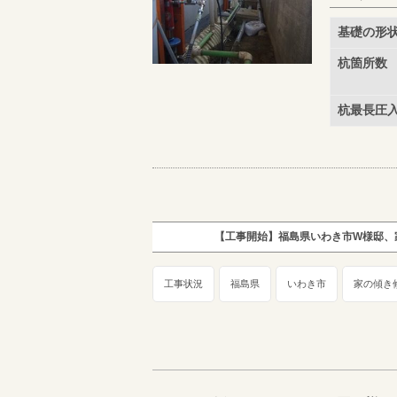
基礎の形
杭箇所数
杭最長圧
【工事開始】福島県いわき市W様邸、
工事状況
福島県
いわき市
家の傾き