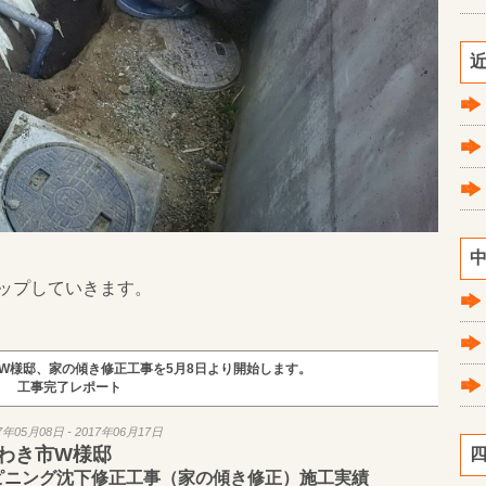
近
中
ップしていきます。
W様邸、家の傾き修正工事を5月8日より開始します。
工事完了レポート
7年05月08日 - 2017年06月17日
わき市W様邸
四
ピニング沈下修正工事（家の傾き修正）施工実績