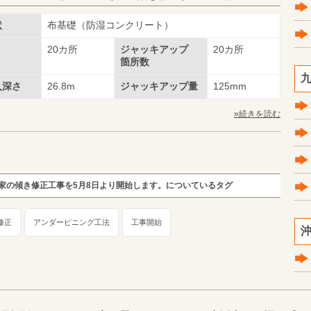
状
布基礎（防湿コンクリート）
20カ所
ジャッキアップ
20カ所
箇所数
九
入深さ
26.8m
ジャッキアップ量
125mm
»続きを読む
家の傾き修正工事を5月8日より開始します。についているタグ
修正
アンダーピニング工法
工事開始
沖