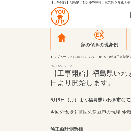
【工事開始】福島県いわき市W様邸、家の傾き修正工事を5
家の傾きの現象例
トップページ
> Category :
お知らせ
,
家の傾き工事状況
2017.05.09 Tue
【工事開始】福島県いわ
日より開始します。
5月8日（月）より福島県いわき市に
今回の現場も前回の伊豆市の現場同様
施工前計測数値