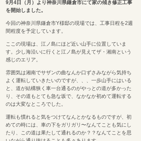
9月4日（月）より神奈川県鎌倉市にて家の傾き修正工事
を開始しました。
今回の神奈川県鎌倉市Y様邸の現場では、工事日程を2週
間程度を予定しています。
ここの現場は、江ノ島にほど近い山手に位置していま
す。少し海沿いに行くと江ノ島が見えてザ・湘南という
感じのエリア。
雰囲気は湘南でサザンの曲なんか口ずさみながら気持ち
よく運転していきたいのですが、、、一歩山手にはいる
と、道が結構狭く車一台通るのがやっとの道が多かった
り、その道もとても急な坂で、なかなか初めて運転する
のは大変なところでした。
運転も慣れると気をつけてなんとかなるものですが、初
めての時には、車の下をガリガリ〜なんてことも気にし
たり、この道は果たして通れるのか？？なんてことを思
いながら通り抜けることも多々あります。