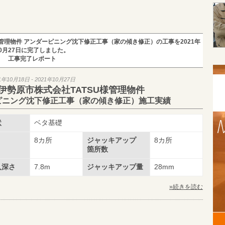
管理物件 アンダーピニング沈下修正工事（家の傾き修正）の工事を2021年
10月27日に完了しました。
工事完了レポート
1年10月18日 - 2021年10月27日
伊勢原市株式会社TATSU様管理物件
ピニング沈下修正工事（家の傾き修正）施工実績
状
ベタ基礎
8カ所
ジャッキアップ
8カ所
箇所数
入深さ
7.8m
ジャッキアップ量
28mm
»続きを読む