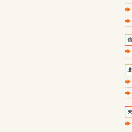
信
北
東