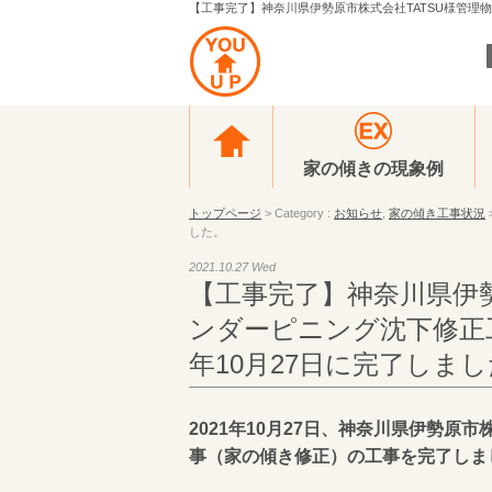
【工事完了】神奈川県伊勢原市株式会社TATSU様管理物件
家の傾きの現象例
トップページ
> Category :
お知らせ
,
家の傾き工事状況
した。
2021.10.27 Wed
【工事完了】神奈川県伊勢
ンダーピニング沈下修正工
年10月27日に完了しま
2021年10月27日、神奈川県伊勢原
事（家の傾き修正）の工事を完了しま