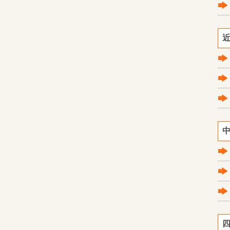
近
中
四