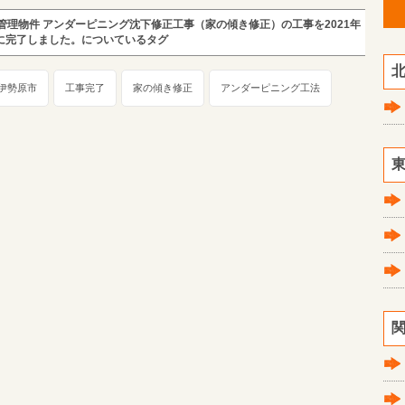
管理物件 アンダーピニング沈下修正工事（家の傾き修正）の工事を2021年
日に完了しました。についているタグ
北
伊勢原市
工事完了
家の傾き修正
アンダーピニング工法
東
関