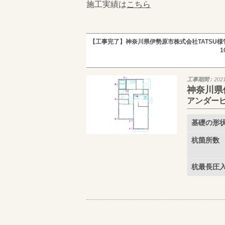
施工実績は
こちら
【工事完了】神奈川県伊勢原市株式会社TATSU様
工事期間 :
202
神奈川県
アンダー
基礎の形
杭箇所数
杭最長圧