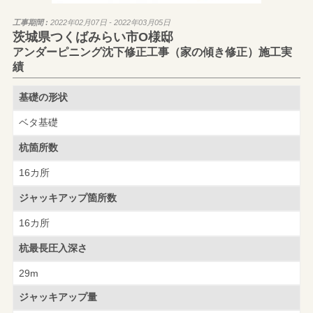
工事期間 :
2022年02月07日 - 2022年03月05日
茨城県つくばみらい市O様邸
アンダーピニング沈下修正工事（家の傾き修正）施工実
績
基礎の形状
ベタ基礎
杭箇所数
16カ所
ジャッキアップ
箇所数
16カ所
杭最長圧入深さ
29m
ジャッキアップ量