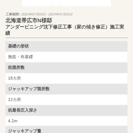
工事期間 :
2023年07月03日 - 2023年07月20日
北海道帯広市N様邸
アンダーピニング沈下修正工事（家の傾き修正）施工実
績
基礎の形状
無筋・布基礎
杭箇所数
18カ所
ジャッキアップ
箇所数
12カ所
杭最長圧入深さ
4.2m
ジャッキアップ量