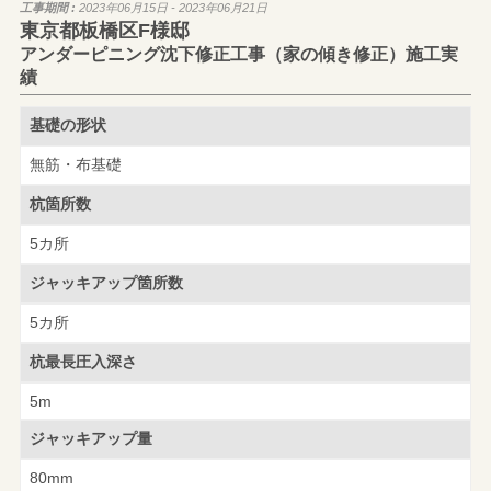
工事期間 :
2023年06月15日 - 2023年06月21日
東京都板橋区F様邸
アンダーピニング沈下修正工事（家の傾き修正）施工実
績
基礎の形状
無筋・布基礎
杭箇所数
5カ所
ジャッキアップ
箇所数
5カ所
杭最長圧入深さ
5m
ジャッキアップ量
80mm