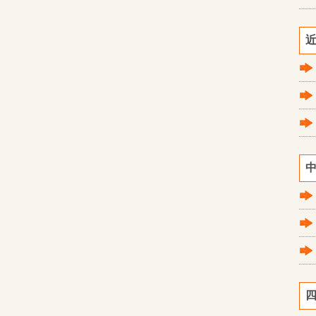
近
中
四