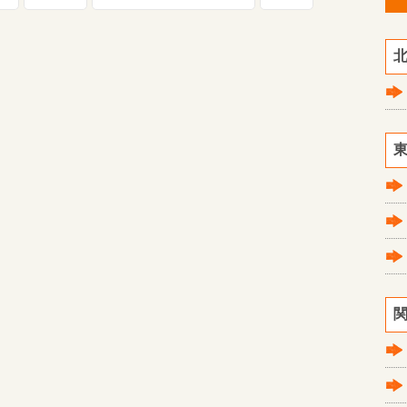
北
東
関