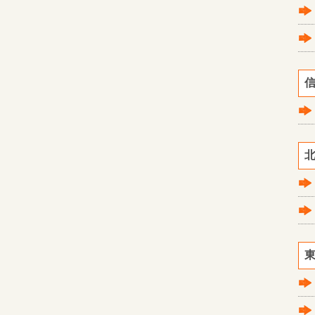
信
北
東