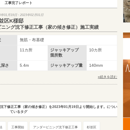
工事完了レポート
3年01月19日 - 2023年02月01日
並区K様邸
ピニング沈下修正工事（家の傾き修正）施工実績
状
無筋・布基礎
11カ所
ジャッキアップ
10カ所
箇所数
入深さ
5.4m
ジャッキアップ量
140mm
»続きを読む
沈下修正工事（家の傾き修正）を2023年01月19日より開始します。につい
ているタグ
法
工事開始
アンダーピニング沈下修正工事
杉並区