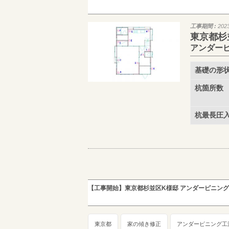
工事期間 :
202
東京都杉
アンダー
基礎の形
杭箇所数
杭最長圧
【工事開始】東京都杉並区K様邸 アンダーピニング
東京都
家の傾き修正
アンダーピニング工