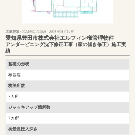
工事期間 :
2023年01月10日 - 2023年01月14日
愛知県豊田市株式会社エルフィン様管理物件
アンダーピニング沈下修正工事（家の傾き修正）施工実
績
基礎の形状
布基礎
杭箇所数
7カ所
ジャッキアップ
箇所数
7カ所
杭最長圧入深さ