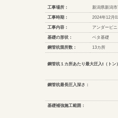
工事場所：
新潟県新潟市
工事時期：
2024年12月0
工事内容：
アンダーピニ
基礎の形状：
ベタ基礎
鋼管杭箇所数：
13カ所
鋼管杭１カ所あたり最大圧入t（トン
鋼管杭最長圧入深さ：
基礎補強施工範囲：