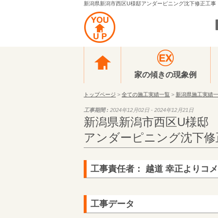
新潟県新潟市西区U様邸アンダーピニング沈下修正工事（家
家の傾きの現象例
トップページ
>
全ての施工実績一覧
>
新潟県施工実績
工事期間 :
2024年12月02日 - 2024年12月21日
新潟県新潟市西区U様邸
アンダーピニング沈下修
工事責任者： 越道 幸正よりコ
工事データ