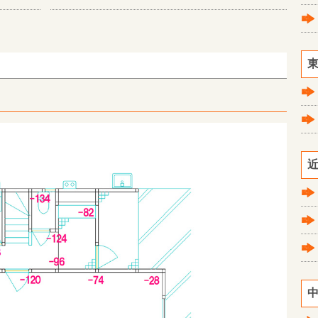
東
近
中