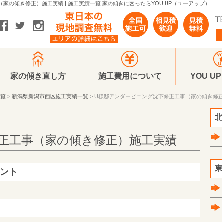
の傾き修正）施工実績 | 施工実績一覧 家の傾きに困ったらYOU UP（ユーアップ）
家の傾き直し方
施工費用について
YOU U
一覧
>
新潟県新潟市西区施工実績一覧
> U様邸アンダーピニング沈下修正工事（家の傾き修
北
正工事（家の傾き修正）施工実績
東
メント