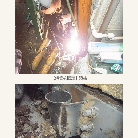
【鋼管杭固定】溶接