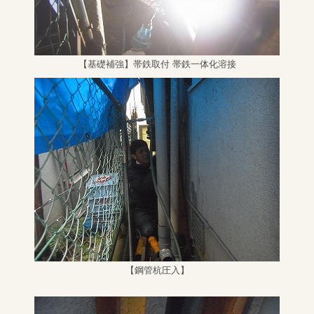
【基礎補強】帯鉄取付 帯鉄一体化溶接
【鋼管杭圧入】