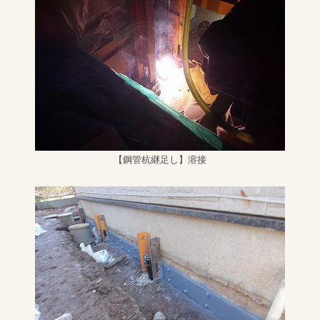
【鋼管杭継足し】溶接