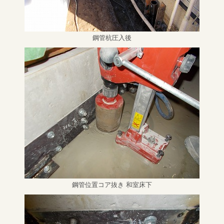
鋼管杭圧入後
鋼管位置コア抜き 和室床下