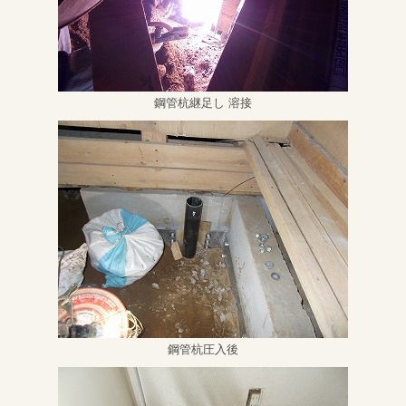
鋼管杭継足し 溶接
鋼管杭圧入後