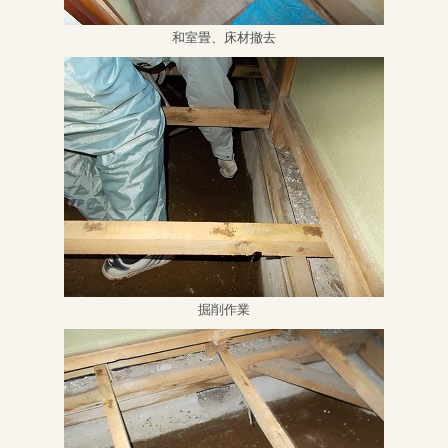
和室畳、床材撤去
掘削作業