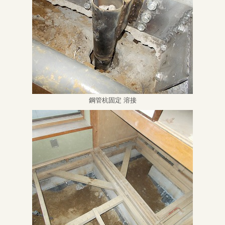
鋼管杭固定 溶接