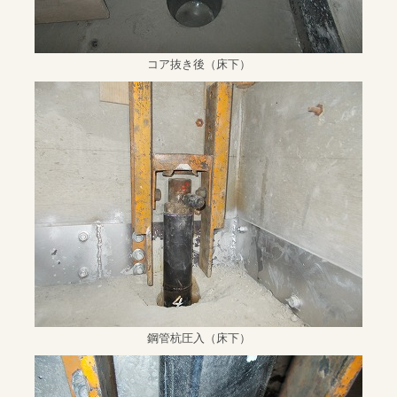
コア抜き後（床下）
鋼管杭圧入（床下）