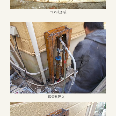
コア抜き後
鋼管杭圧入