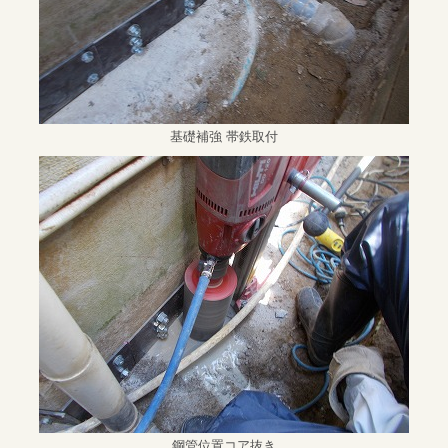
基礎補強 帯鉄取付
鋼管位置コア抜き