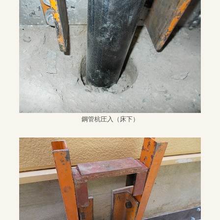
鋼管杭圧入（床下）