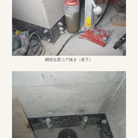
鋼管位置コア抜き（床下）