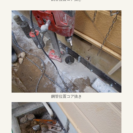
鋼管位置コア抜き