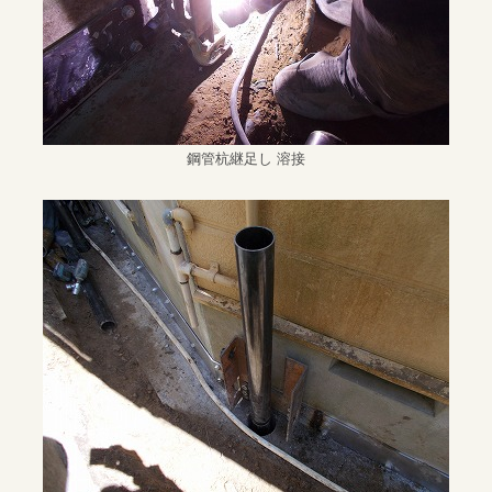
鋼管杭継足し 溶接