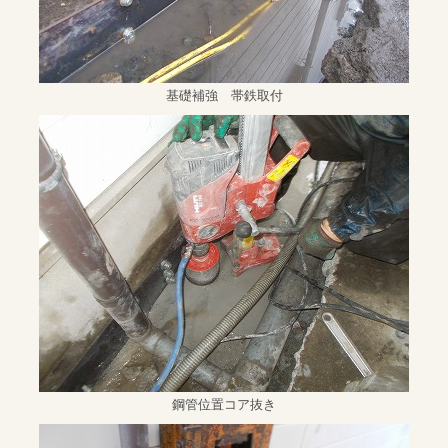
基礎補強 帯鉄取付
鋼管位置コア抜き