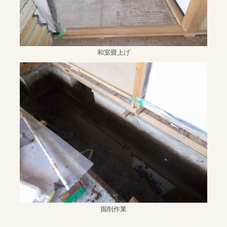
和室畳上げ
掘削作業