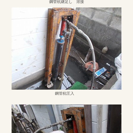
鋼管杭継足し 溶接
鋼管杭圧入