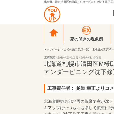
北海道札幌市清田区M様邸アンダーピニング沈下修正工事（
家の傾きの現象例
トップページ
>
全ての施工実績一覧
>
北海道施工実績
工事期間 :
2019年10月16日 - 2019年11月06日
北海道札幌市清田区M様
アンダーピニング沈下修
工事責任者： 越道 幸正よりコ
北海道胆振東部地震の影響で家が沈下
キアップはいつもにも増して慎重に行