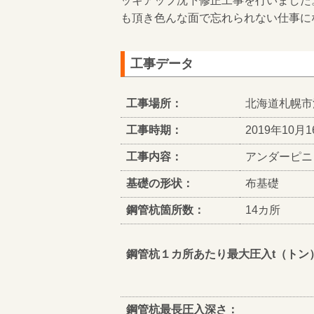
ッキアップ沈下修正工事を行いました
も頂き色んな面で忘れられない仕事に
工事データ
工事場所：
北海道札幌市
工事時期：
2019年10月1
工事内容：
アンダーピニ
基礎の形状：
布基礎
鋼管杭箇所数：
14カ所
鋼管杭１カ所あたり最大圧入t（トン
鋼管杭最長圧入深さ：