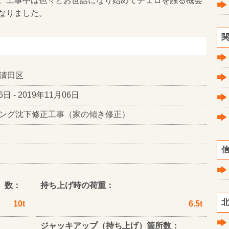
。工事中は色々とお世話になり始めてチェロを触る機会
なりました。
関
清田区
6日 - 2019年11月06日
ング沈下修正工事（家の傾き修正）
信
）数：
持ち上げ時の荷重：
北
10t
6.5t
ジャッキアップ（持ち上げ）箇所数：