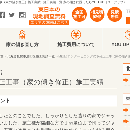
家の傾き修正）施工実績 | 施工実績一覧 家の傾きに困ったらYOU UP（ユーアップ）
家の傾き直し方
施工費用について
YOU U
一覧
>
北海道札幌市清田区施工実績一覧
> M様邸アンダーピニング沈下修正工事（家の傾き
北
邸
正工事（家の傾き修正）施工実績
東
メント
したとのことでした。しっかりとした造りの家でジャッ
いました。施主様が繊細な方で１㎜単位まで拘ってジャ