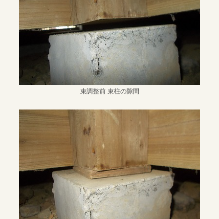
束調整前 束柱の隙間