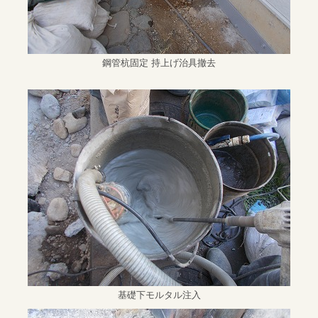
鋼管杭固定 持上げ治具撤去
基礎下モルタル注入