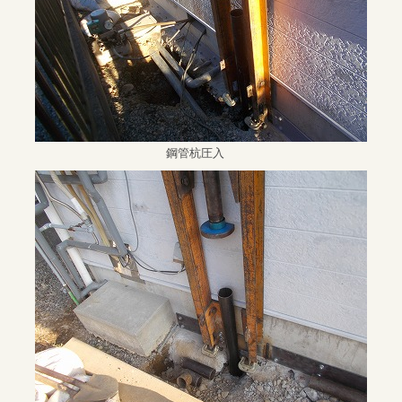
鋼管杭圧入