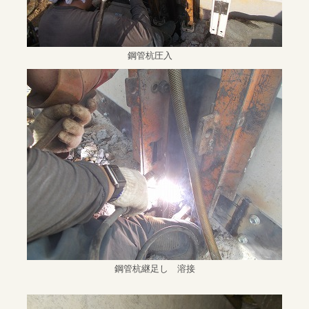
鋼管杭圧入
鋼管杭継足し 溶接