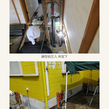
鋼管杭圧入 和室下