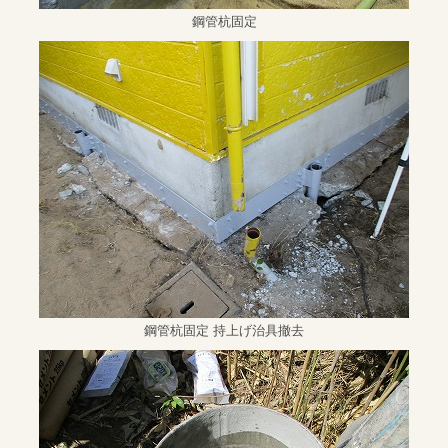
鋼管杭固定
鋼管杭固定 持上げ治具撤去