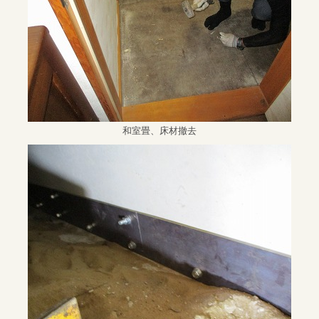
和室畳、床材撤去