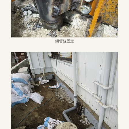
鋼管杭固定