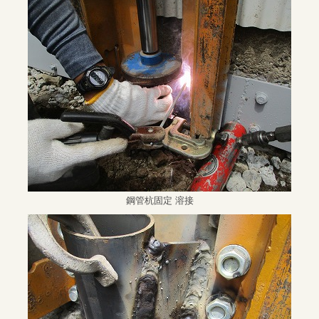
鋼管杭固定 溶接