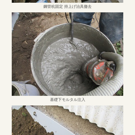
鋼管杭固定 持上げ治具撤去
基礎下モルタル注入