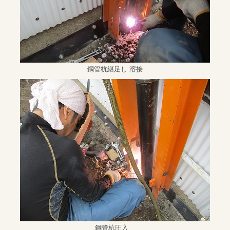
鋼管杭継足し 溶接
鋼管杭圧入