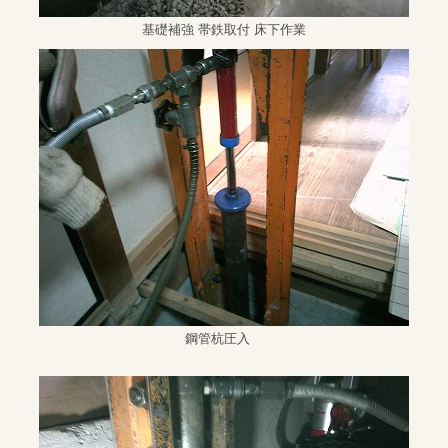
基礎補強 帯鉄取付 床下作業
鋼管杭圧入