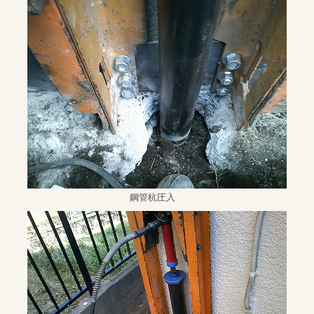
鋼管杭圧入