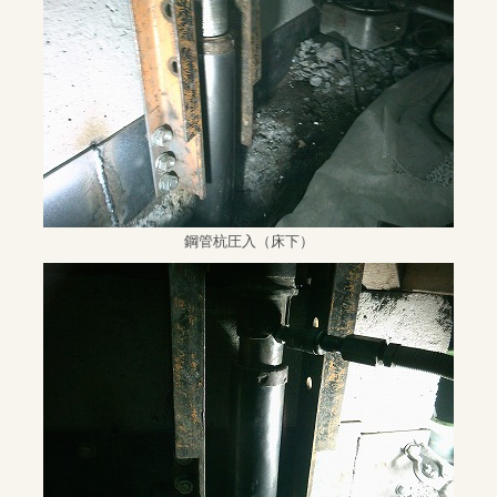
鋼管杭圧入（床下）