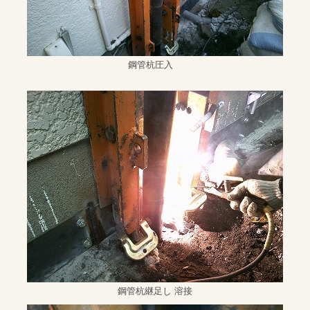
鋼管杭圧入
鋼管杭継足し 溶接