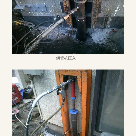
鋼管杭圧入