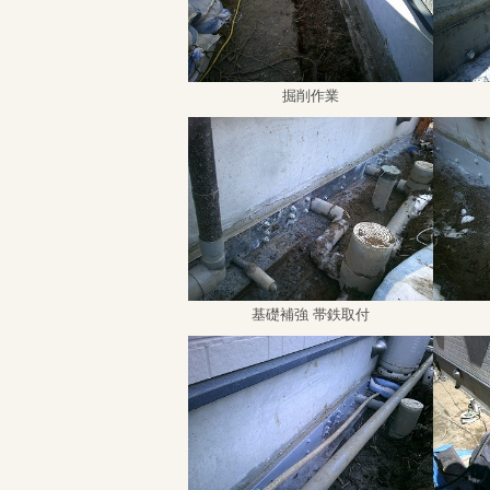
掘削作業
基礎補強 帯鉄取付