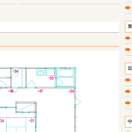
東
近
中