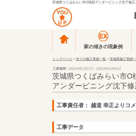
茨城県つくばみらい市O様邸アンダーピニング沈下修正工事
家の傾きの現象例
トップページ
>
全ての施工実績一覧
>
茨城県施工実績
工事期間 :
2022年02月07日 - 2022年03月05日
茨城県つくばみらい市O
アンダーピニング沈下修
工事責任者： 越道 幸正よりコ
工事データ