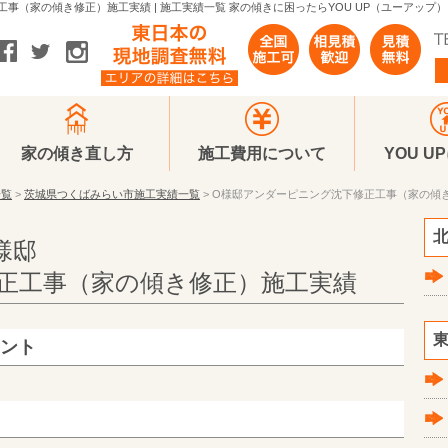
（家の傾き修正）施工実績 | 施工実績一覧 家の傾きに困ったらYOU UP（ユーアップ）
家の傾き直し方
施工費用について
YOU U
一覧
>
茨城県つくばみらい市施工実績一覧
> O様邸アンダーピニング沈下修正工事（家の傾
北
様邸
正工事（家の傾き修正）施工実績
東
メント