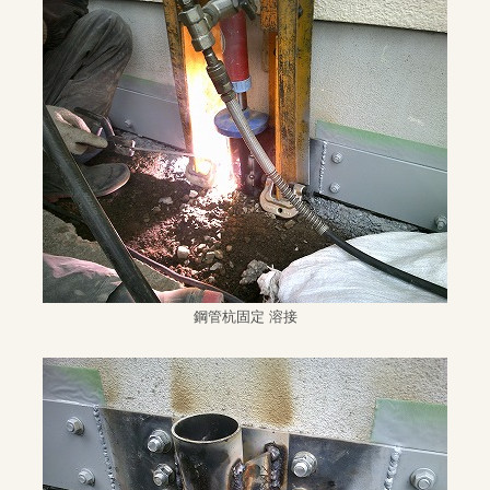
鋼管杭固定 溶接