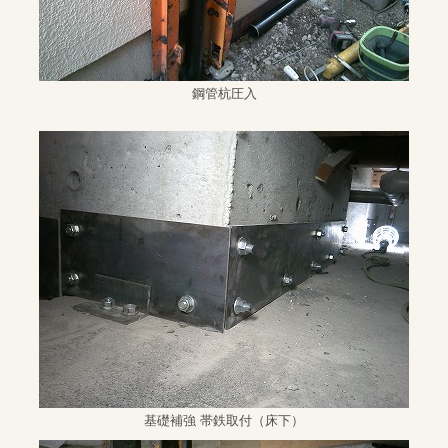
鋼管杭圧入
基礎補強 帯鉄取付（床下）