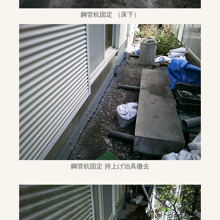
鋼管杭固定 （床下）
鋼管杭固定 持上げ治具撤去