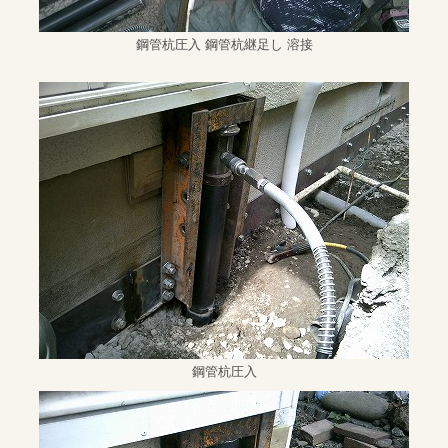
鋼管杭圧入 鋼管杭継足し 溶接
鋼管杭圧入