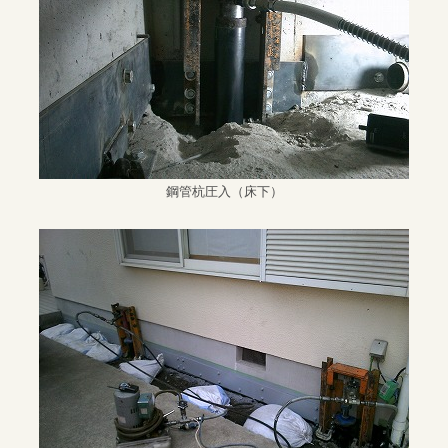
鋼管杭圧入（床下）