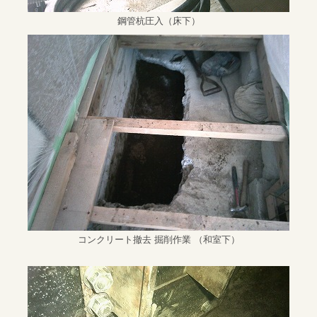
鋼管杭圧入（床下）
コンクリート撤去 掘削作業 （和室下）