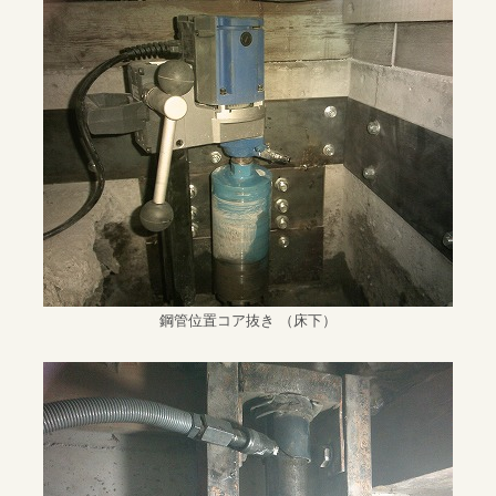
鋼管位置コア抜き （床下）