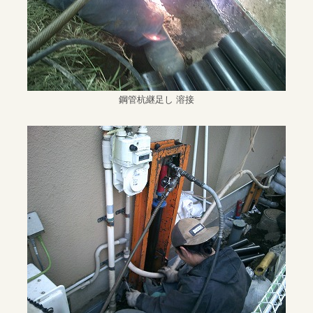
鋼管杭継足し 溶接