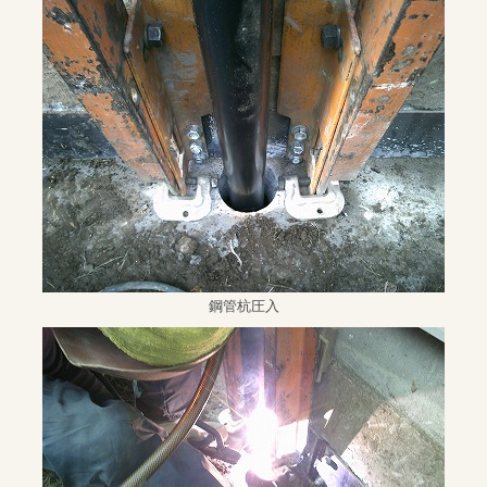
鋼管杭圧入