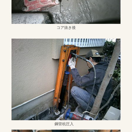
コア抜き後
鋼管杭圧入