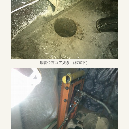
鋼管位置コア抜き （和室下）