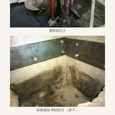
鋼管杭圧入
基礎補強 帯鉄取付 （床下）