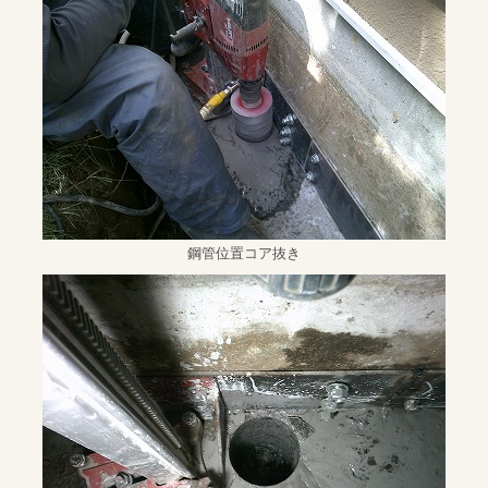
鋼管位置コア抜き