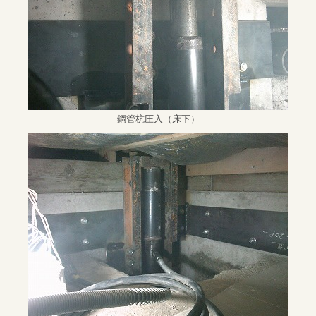
鋼管杭圧入（床下）