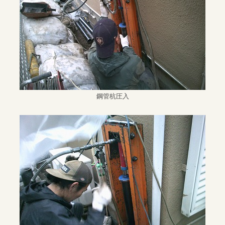
鋼管杭圧入