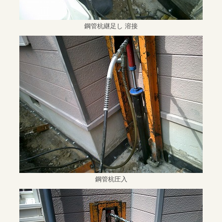
鋼管杭継足し 溶接
鋼管杭圧入