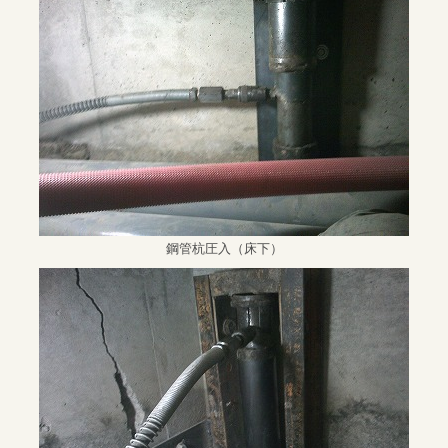
鋼管杭圧入（床下）