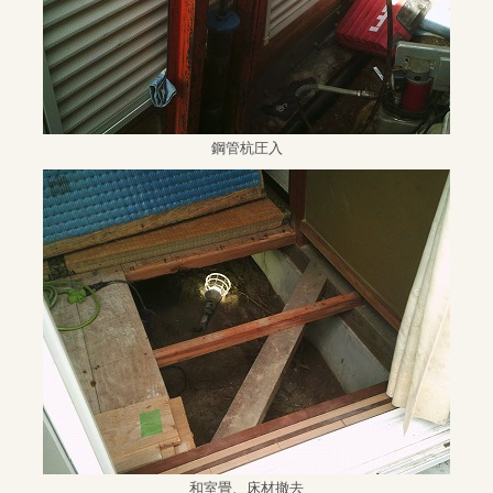
鋼管杭圧入
和室畳、床材撤去