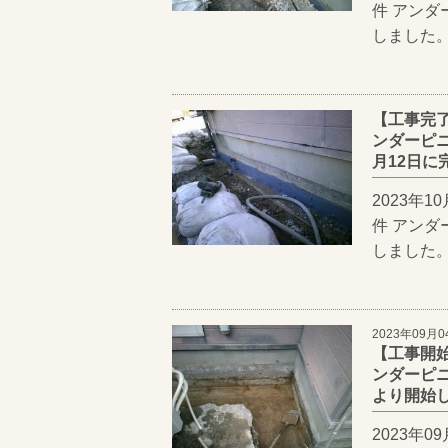
件 アン
しました。
【工事完
ンダーピニ
月12日に
2023年
件 アン
しました。
2023年09月0
【工事開
ンダーピニ
より開始
2023年