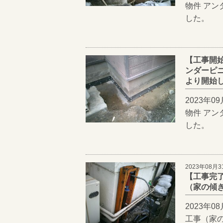
物件 ア
した。
【工事開
ンダーピニ
より開始
2023年
物件 ア
した。
2023年08月3
【工事完
（家の傾き
2023年
工事（家