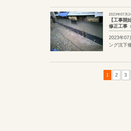
2023年07月2
【工事開
修正工事（
2023年
ング沈下
1
2
3