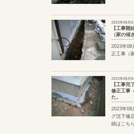
2023年08月0
【工事開
（家の傾き
2023年
正工事（
2023年08月0
【工事完
修正工事（
た。
2023年
グ沈下修
績はこち