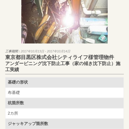
工事期間 :
2017年10月13日 - 2017年10月14日
東京都目黒区株式会社シティライフ様管理物件
アンダーピニング沈下防止工事（家の傾き沈下防止）施
工実績
基礎の形状
布基礎
杭箇所数
2カ所
ジャッキアップ
箇所数